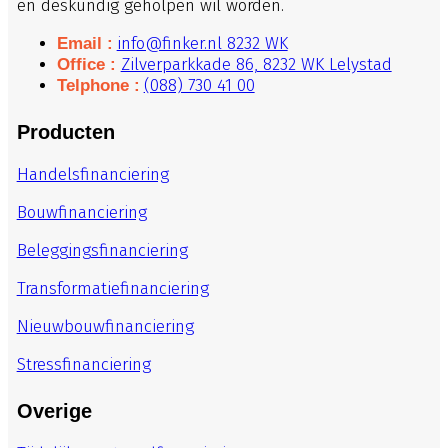
en deskundig geholpen wil worden.
vastgoedambities te realiseren. De transparantie in
voorwaarden is hierbij cruciaal.
info@finker.nl 8232 WK
Email :
Zilverparkkade 86, 8232 WK Lelystad
Office :
(088) 730 41 00
Telphone :
Producten
Handelsfinanciering
Bouwfinanciering
Beleggingsfinanciering
Transformatiefinanciering
Nieuwbouwfinanciering
Stressfinanciering
Overige