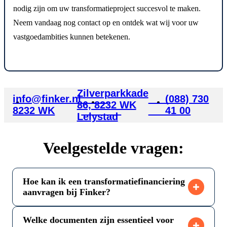
nodig zijn om uw transformatieproject succesvol te maken.
Neem vandaag nog contact op en ontdek wat wij voor uw
vastgoedambities kunnen betekenen.
Zilverparkkade
info@finker.nl
Email
Office
(088) 730
86, 8232 WK
8232 WK
Address
Address
41 00
Lelystad
Veelgestelde vragen:
Hoe kan ik een transformatiefinanciering
aanvragen bij Finker?
De aanvraag voor een transformatiefinanciering bij
Finker is eenvoudig en snel. U start door direct contact
Welke documenten zijn essentieel voor